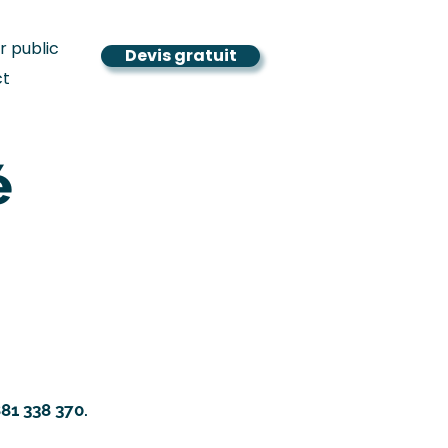
r public
Devis gratuit
ct
é
81 338 370.