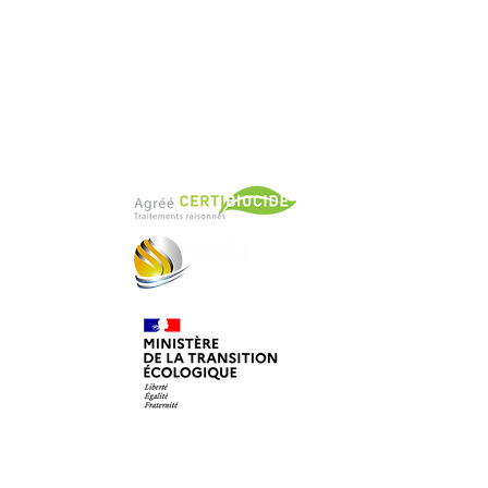
AGRÉÉ
s articles
Des interventions certifiées
et conformes aux
exigences réglementaires