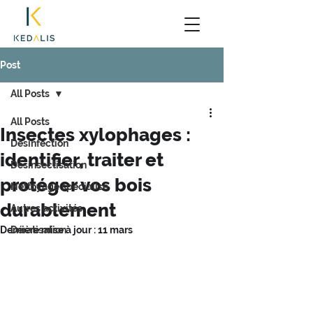
Post
All Posts
All Posts
Insectes xylophages :
Désinfection
identifier, traiter et
Désinsectisation
protéger vos bois
Nettoyage spécialisé
durablement
Autres activités
Dernière mise à jour :
Dératisation
11 mars