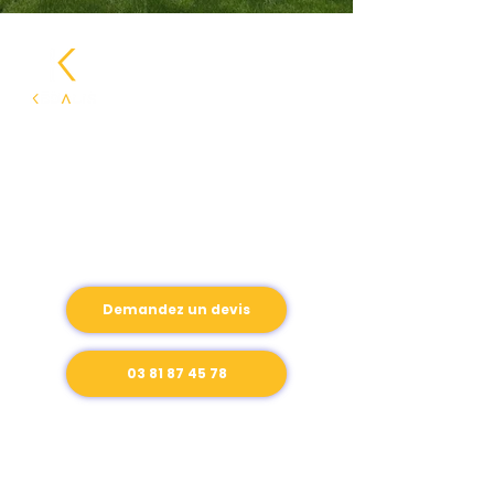
Des interventions certifiées
et conformes aux
exigences réglementaires
Une urgence ? Un besoin ?
Nous sommes à votre
écoute
Demandez un devis
03 81 87 45 78
CONTACTEZ KEDALIS
Tél.
03 81 87 45 78
Email
contact@kedalis.fr