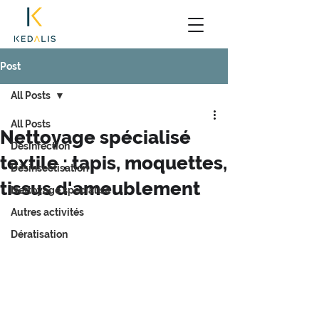
Post
All Posts
All Posts
Nettoyage spécialisé
Désinfection
textile : tapis, moquettes,
Désinsectisation
tissus d'ameublement
Nettoyage spécialisé
Autres activités
Dératisation