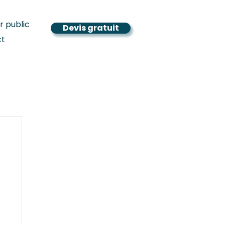
r public
Devis gratuit
ct