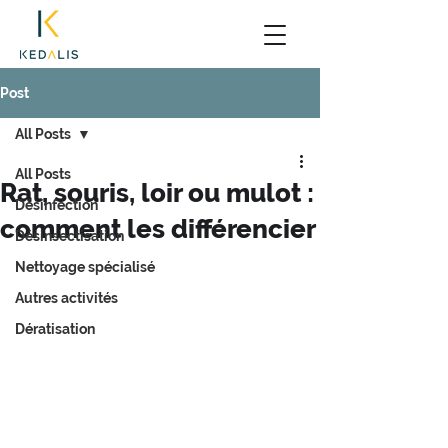
Post
All Posts
All Posts
Rat, souris, loir ou mulot :
Désinfection
comment les différencier
Désinsectisation
Nettoyage spécialisé
Autres activités
Dératisation