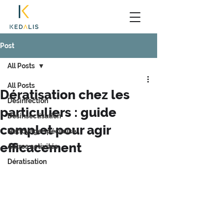
Post
All Posts
All Posts
Dératisation chez les
Désinfection
particuliers : guide
Désinsectisation
complet pour agir
Nettoyage spécialisé
efficacement
Autres activités
Dératisation