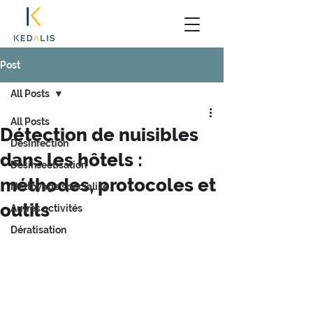
Post
All Posts
All Posts
Détection de nuisibles
Désinfection
dans les hôtels :
Désinsectisation
méthodes, protocoles et
Nettoyage spécialisé
outils
Autres activités
Dératisation