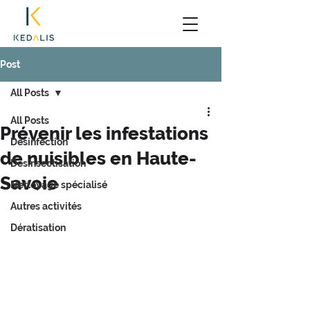
Post
All Posts
All Posts
Prévenir les infestations
Désinfection
de nuisibles en Haute-
Désinsectisation
Savoie
Nettoyage spécialisé
Autres activités
Dératisation