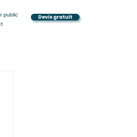
r public
Devis gratuit
ct