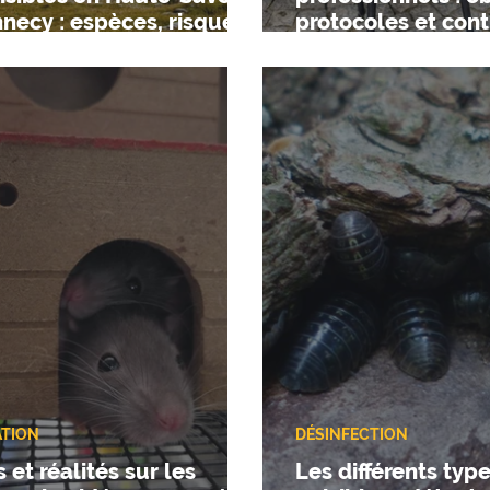
nnecy : espèces, risques
protocoles et cont
teurs locaux
maintenance
ATION
DÉSINFECTION
 et réalités sur les
Les différents typ