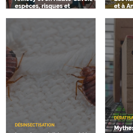
espèces, risques et
et à A
traitements
et fac
DÉRATIS
DÉSINSECTISATION
Mythes