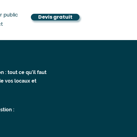
r public
Devis gratuit
ct
 : tout ce qu’il faut
de vos locaux et
stion :