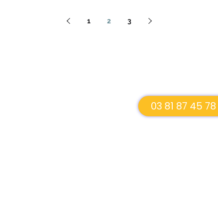
1
2
3
03 81 87 45 78
re écoute
S SERVICES
NOS AGENCES
BLOG
ticuliers
Besançon
Tous no
Annecy
ratisation
Nice
sinsectisation
sinfection
ettoyage spécialisé