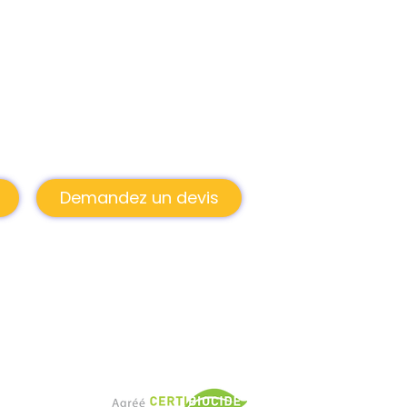
Demandez un devis
AGRÉÉ
s articles
Des interventions certifiées
et conformes aux
exigences réglementaires