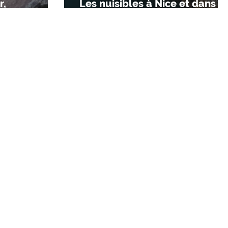
r,
Les nuisibles à Nice et dans l
Alpes-Maritimes