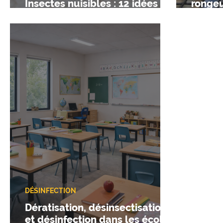
Insectes nuisibles : 12 idées
rongeu
reçues à ne plus croire
ne plu
DÉSINFECTION
Dératisation, désinsectisation
et désinfection dans les écoles