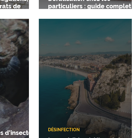
rats de
particuliers : guide complet
pour agir efficacement
DÉSINFECTION
es d'insectes