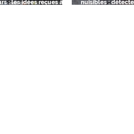
rs : les idées reçues à
nuisibles : détecte
s croire
comprendre, agir